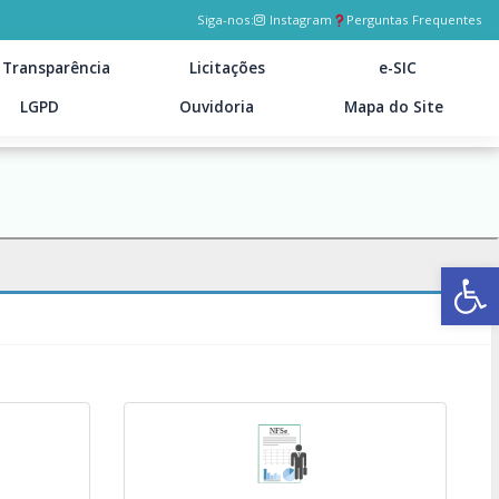
Siga-nos:
Instagram
Perguntas Frequentes
Transparência
Licitações
e-SIC
LGPD
Ouvidoria
Mapa do Site
Ab